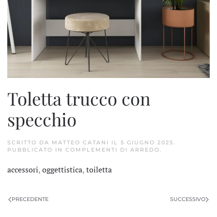
Toletta trucco con
specchio
SCRITTO DA
MATTEO CATANI
IL
5 GIUGNO 2025
.
PUBBLICATO IN
COMPLEMENTI DI ARREDO
.
accessori
,
oggettistica
,
toiletta
PRECEDENTE
SUCCESSIVO