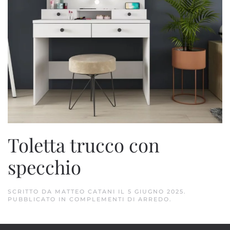
Toletta trucco con
specchio
SCRITTO DA
MATTEO CATANI
IL
5 GIUGNO 2025
.
PUBBLICATO IN
COMPLEMENTI DI ARREDO
.