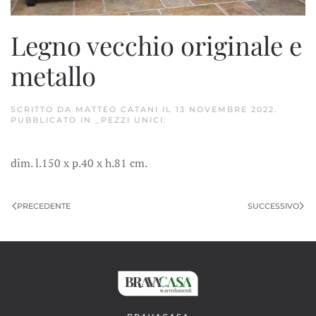
Legno vecchio originale e
metallo
SCRITTO DA
MATTEO CATANI
IL
13 NOVEMBRE 2022
.
PUBBLICATO IN
_PEZZI UNICI
.
dim. l.150 x p.40 x h.81 cm.
PRECEDENTE
SUCCESSIVO