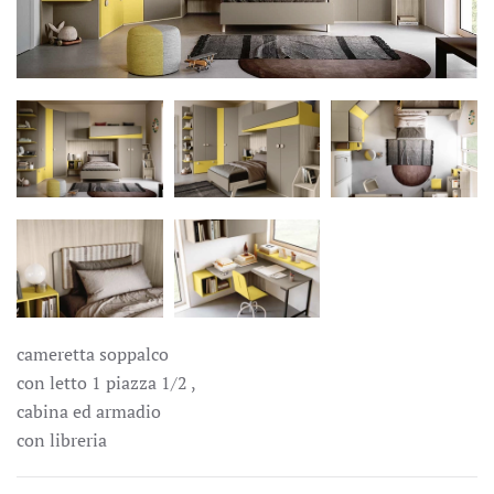
APRI
APRI
APRI
APRI
APRI
cameretta soppalco
con letto 1 piazza 1/2 ,
cabina ed armadio
con libreria