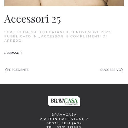
Accessori 25
SCRITTO DA
MATTEO CATANI
IL
11 NOVEMBRE 2022
.
PUBBLICATO IN
_ACCESSORI E COMPLEMENTI DI
ARREDO
.
accessori
PRECEDENTE
SUCCESSIVO
BRAVACASA
VIA DON BATTISTONI, 2
60035, JESI (AN)
TEL. 0731 213690